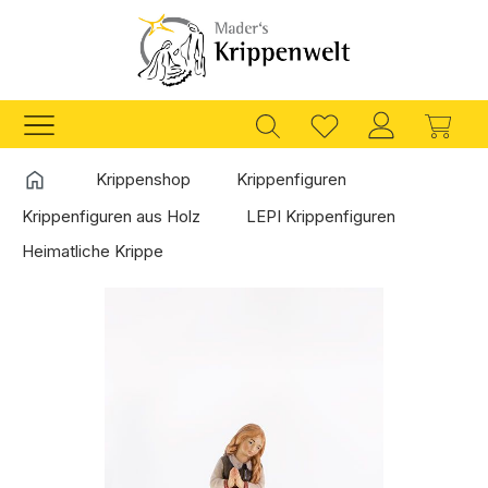
Zum Hauptinhalt springen
Ware
Startseite
Krippenshop
Krippenfiguren
Krippenfiguren aus Holz
LEPI Krippenfiguren
Heimatliche Krippe
Bildergalerie überspringen