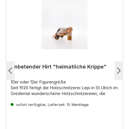
Anbetender Hirt "heimatliche Krippe"
10er oder 12er Figurengröße
Seit 1920 fertigt die Holzschnitzerei Lepi in St.Ulrich im
Grödental wunderschöne Holzschnitzereien, die
weltweit für ihre hohe Qualität und einzigartige
Ausdruckskraft bekannt sind. Die erfahrenen
sofort verfügbar, Lieferzeit: 15 Werktage
Kunsthandwerker der Familie Lepi führen die lange
Einzigartige Krippenfiguren für jeden Geschmack
Familientradition fort und fertigen mit Leidenschaft
Ob im
venezianischen, alpenländischen,
und Hingabe einzigartige Werke aus Holz.
neapolitanischen oder orientalischen Stil
,
die
Krippenfiguren von Lepi begeistern mit ihrer