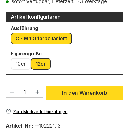
sofort verfügbar, Lieferzeit: 1-3 Werktage
Artikel konfigurieren
auswählen
Ausführung
C - Mit Ölfarbe lasiert
auswählen
Figurengröße
10er
12er
Produkt Anzahl: Gib den gewünschten We
In den Warenkorb
Zum Merkzettel hinzufügen
Artikel-Nr.:
F-102221.13