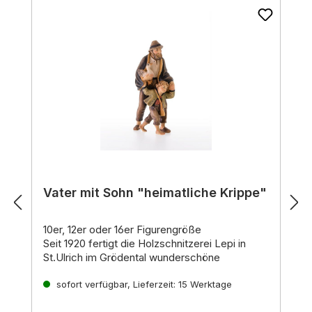
Vater mit Sohn "heimatliche Krippe"
10er, 12er oder 16er Figurengröße
Seit 1920 fertigt die Holzschnitzerei Lepi in
St.Ulrich im Grödental wunderschöne
Holzschnitzereien, die weltweit für ihre hohe
Qualität und einzigartige Ausdruckskraft
sofort verfügbar, Lieferzeit: 15 Werktage
bekannt sind. Die erfahrenen Kunsthandwerker
Einzigartige Krippenfiguren für jeden