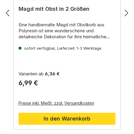
Durchschnittliche Bewertung von 5 von 5 Stern
Magd mit Obst in 2 Größen
Eine
handbemalte Magd mit Obstkorb
aus
Polyresin
ist eine
wunderschöne
und
detailreiche Dekoration
für Ihre
heimatliche
oder orientalische Weihnachtskrippe
für 9er oder 11er Figuren
.
Sie bringt
Lebendigkeit
sofort verfügbar, Lieferzeit: 1-3 Werktage
und
Farbe
in Ihre
Krippenlandschaft und stellt eine
schöne
Ergänzung
zu Ihren Krippenfiguren dar.
Varianten ab
6,36 €
6,99 €
Preise inkl. MwSt. zzgl. Versandkosten
In den Warenkorb