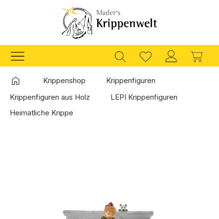
Zum Hauptinhalt springen
Ware
Startseite
Krippenshop
Krippenfiguren
Krippenfiguren aus Holz
LEPI Krippenfiguren
Heimatliche Krippe
Bildergalerie überspringen