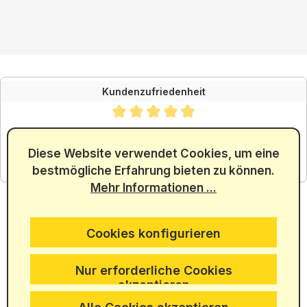
Kundenzufriedenheit
Durchschnittliche Bewertung von 4.88 von 5 Sternen
SEHR GUT
4.88
/ 5.00
Diese Website verwendet Cookies, um eine
bestmögliche Erfahrung bieten zu können.
aus 5965 Bewertungen
Mehr Informationen ...
Cookies konfigurieren
Nur erforderliche Cookies
akzeptieren