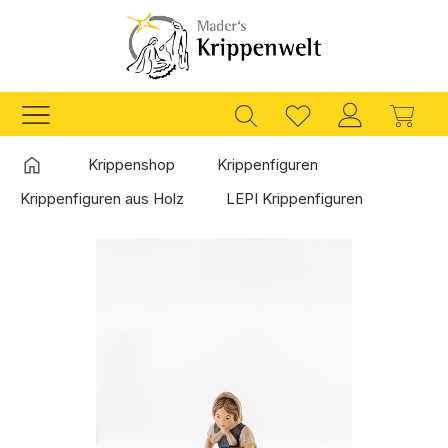
Zum Hauptinhalt springen
Ware
Startseite
Krippenshop
Krippenfiguren
Krippenfiguren aus Holz
LEPI Krippenfiguren
Bildergalerie überspringen