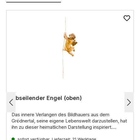
Abseilender Engel (oben)
Das innere Verlangen des Bildhauers aus dem
Grödnertal, seine eigene Lebenswelt darzustellen, hat
ihn zu dieser heimatlichen Darstellung inspiriert.
Noch mehr interessante Informationen zu diesen
handgeschnitzten Krippenfiguren aus Holz erhalten Sie
sofort verfügbar, Lieferzeit: 21 Werktage