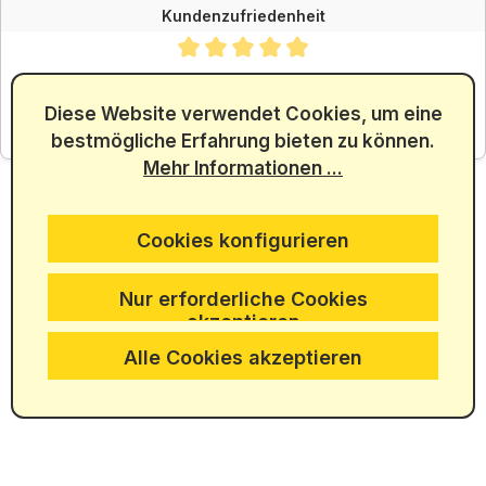
Kundenzufriedenheit
Durchschnittliche Bewertung von 4.88 von 5 Sternen
SEHR GUT
4.88
/ 5.00
Diese Website verwendet Cookies, um eine
bestmögliche Erfahrung bieten zu können.
aus 5965 Bewertungen
Mehr Informationen ...
Cookies konfigurieren
Nur erforderliche Cookies
akzeptieren
Alle Cookies akzeptieren