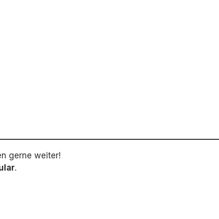
en gerne weiter!
ular
.