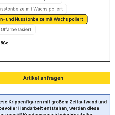
(Diese Option ist zurzeit nicht verfügbar.)
usstonbeize mit Wachs poliert
(Diese Option ist zurzeit nicht verfügbar.)
irn- und Nusstonbeize mit Wachs poliert
(Diese Option ist zurzeit nicht verfügbar.)
Mit Ölfarbe lasiert
(Diese Option ist zurzeit nicht verfügbar.)
auswählen
röße
e Option ist zurzeit nicht verfügbar.)
Artikel anfragen
iese Krippenfiguren mit großem Zeitaufwand und
ebevoller Handarbeit entstehen, werden diese
uns gemäß Kundenwunsch beim Hersteller