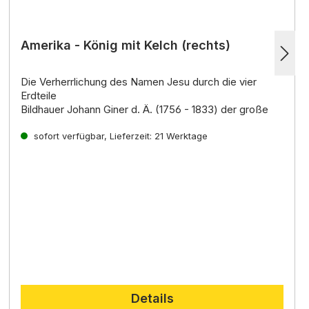
Amerika - König mit Kelch (rechts)
Die Verherrlichung des Namen Jesu durch die vier
Erdteile
Bildhauer Johann Giner d. Ä. (1756 - 1833) der große
Krippenkünstler der damaligen Zeit, ist ein Spross einer
der älteste
sofort verfügbar, Lieferzeit: 21 Werktage
Details