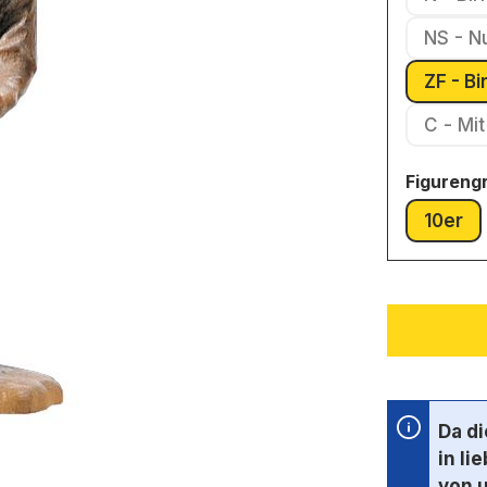
NS - N
ZF - B
C - 
Figureng
10er
(Dies
Da d
in li
von 