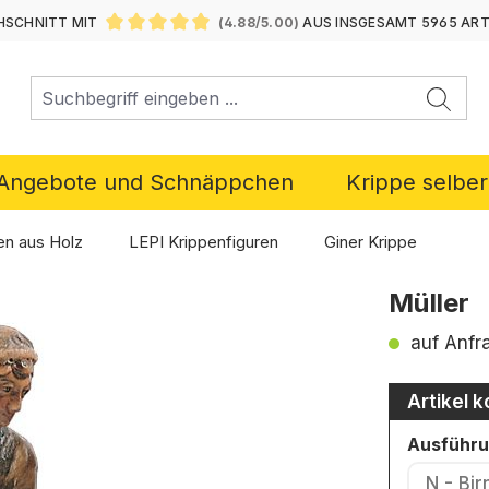
SCHNITT MIT
(4.88/5.00)
AUS INSGESAMT 5965 AR
DURCHSCHNITTLICHE BEWERTUNG VON 4.88 VON 5 ST
Angebote und Schnäppchen
Krippe selbe
en aus Holz
LEPI Krippenfiguren
Giner Krippe
Müller
auf Anfr
Artikel k
Ausführ
N - Bi