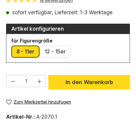
14 Bewertungen
Durchschnittliche Bewertung von 4.86 von 5 Sternen
sofort verfügbar, Lieferzeit: 1-3 Werktage
Artikel konfigurieren
auswählen
für Figurengröße
8 - 11er
12 - 15er
Produkt Anzahl: Gib den gewünschten We
In den Warenkorb
Zum Merkzettel hinzufügen
Artikel-Nr.:
A-2070.1