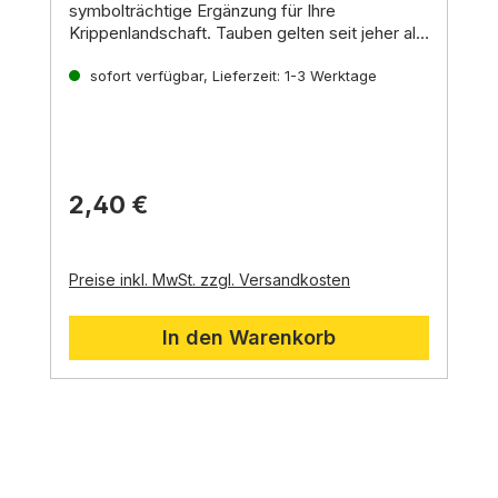
symbolträchtige Ergänzung für Ihre
Krippenlandschaft.
Tauben gelten seit jeher als
Symbole des Friedens,
der Hoffnung und der
Liebe.
sofort verfügbar, Lieferzeit: 1-3 Werktage
In der Weihnachtsgeschichte spielen sie
eine besondere Rolle.
2,40 €
Preise inkl. MwSt. zzgl. Versandkosten
In den Warenkorb
Produktgalerie überspringen