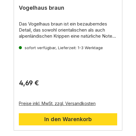
Durchschnittliche Bewertung von 5 von 5 Stern
Vogelhaus braun
Das Vogelhaus braun
ist ein bezauberndes
Detail,
das sowohl orientalischen als auch
alpenländischen Krippen eine natürliche Note
verleiht.
Es symbolisiert die Harmonie
zwischen Mensch und Tier und bereichert Ihre
sofort verfügbar, Lieferzeit: 1-3 Werktage
Krippenlandschaft mit einem Hauch von Idylle.
4,69 €
Preise inkl. MwSt. zzgl. Versandkosten
In den Warenkorb