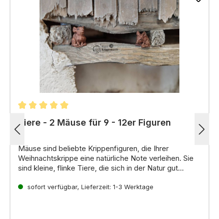
Durchschnittliche Bewertung von 5 von 5 Sternen
Tiere - 2 Mäuse für 9 - 12er Figuren
Mäuse sind beliebte Krippenfiguren,
die Ihrer
Weihnachtskrippe eine natürliche Note verleihen.
Sie
sind kleine,
flinke Tiere,
die sich in der Natur gut
verstecken können.
In der Weihnachtsgeschichte
spielen Mäuse oft die Rolle der neugierigen
sofort verfügbar, Lieferzeit: 1-3 Werktage
Beobachter oder der schelmischen Diebe. Sie können
einzeln oder als Paar sein.
Sie können auch mit
anderen Tieren wie Katzen,
Füchsen oder Eulen