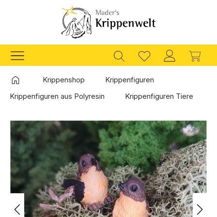
Zum Hauptinhalt springen
Ware
Startseite
Krippenshop
Krippenfiguren
Krippenfiguren aus Polyresin
Krippenfiguren Tiere
Bildergalerie überspringen